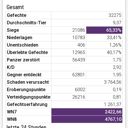
Gesamt
Gefechte
32275
Durchschnitts-Tier
9,37
Siege
21086
65,33%
Niederlagen
10783
33,41%
Unentschieden
406
1,26%
Überlebte Gefechte
12965
40,17%
Panzer zerstört
56439
1,75
K/D
2,92
Gegner entdeckt
62801
1,95
Schaden verursacht
3.764,56
Eroberungspunkte
6002
0,19
Verteidigungspunkte
26216
0,81
Gefechtserfahrung
1.261,37
WN7
2422,66
WN8
4767,10
letzte 24 Stunden