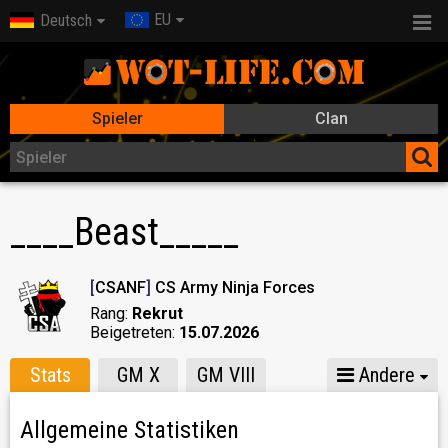
EU
Deutsch
Spieler
Clan
____Beast_____
[
CSANF
]
CS Army Ninja Forces
Rang:
Rekrut
Beigetreten:
15.07.2026
Stats
GM X
GM VIII
Andere
Allgemeine Statistiken