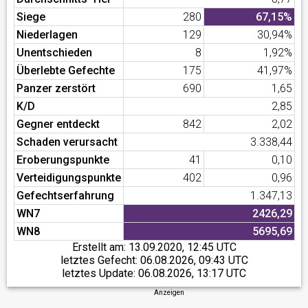
Siege
280
67,15%
Niederlagen
129
30,94%
Unentschieden
8
1,92%
Überlebte Gefechte
175
41,97%
Panzer zerstört
690
1,65
K/D
2,85
Gegner entdeckt
842
2,02
Schaden verursacht
3.338,44
Eroberungspunkte
41
0,10
Verteidigungspunkte
402
0,96
Gefechtserfahrung
1.347,13
WN7
2426,29
WN8
5695,69
Erstellt am:
13.09.2020, 12:45 UTC
letztes Gefecht:
06.08.2026, 09:43 UTC
letztes Update:
06.08.2026, 13:17 UTC
Anzeigen