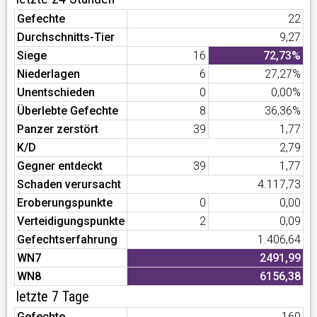
Gefechte
22
Durchschnitts-Tier
9,27
Siege
16
72,73%
Niederlagen
6
27,27%
Unentschieden
0
0,00%
Überlebte Gefechte
8
36,36%
Panzer zerstört
39
1,77
K/D
2,79
Gegner entdeckt
39
1,77
Schaden verursacht
4.117,73
Eroberungspunkte
0
0,00
Verteidigungspunkte
2
0,09
Gefechtserfahrung
1.406,64
WN7
2491,99
WN8
6156,38
letzte 7 Tage
Gefechte
160