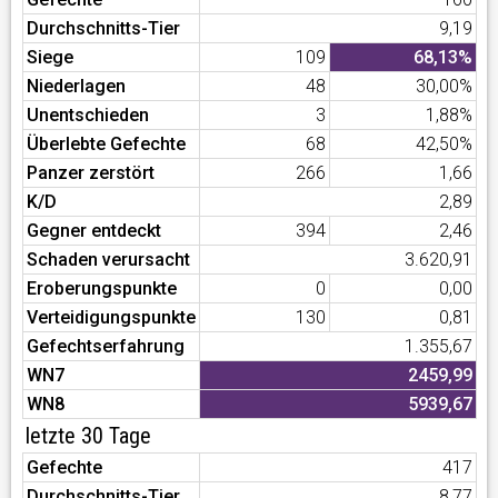
Durchschnitts-Tier
9,19
Siege
109
68,13%
Niederlagen
48
30,00%
Unentschieden
3
1,88%
Überlebte Gefechte
68
42,50%
Panzer zerstört
266
1,66
K/D
2,89
Gegner entdeckt
394
2,46
Schaden verursacht
3.620,91
Eroberungspunkte
0
0,00
Verteidigungspunkte
130
0,81
Gefechtserfahrung
1.355,67
WN7
2459,99
WN8
5939,67
letzte 30 Tage
Gefechte
417
Durchschnitts-Tier
8,77