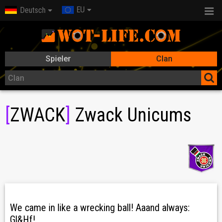
EU
Deutsch
Spieler
Clan
[
ZWACK
]
Zwack Unicums
We came in like a wrecking ball! Aaand always:
Gl&Hf!