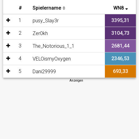
#
Spielername
WN8
1
3395,31
pusy_Slay3r
2
3104,73
Zer0kh
3
2681,44
The_Notorious_1_1
4
2346,53
VELOismyOxygen
5
693,33
Dani29999
Anzeigen