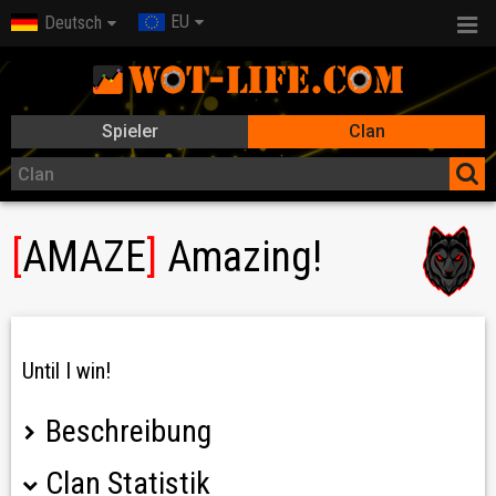
EU
Deutsch
Spieler
Clan
[
AMAZE
]
Amazing!
Until I win!
Beschreibung
Clan Statistik