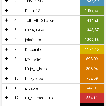
2
1936,39
1N5P3R0N
3
1489,23
Deda_62
4
1414,21
_Cltr_Alt_Delicious_
5
1343,87
Deda_1959
6
1297,18
joksir_cro
7
1174,46
Kettenritter
8
898,09
My__Way
9
808,94
Mujo_is_back
10
752,59
Nickynoob
11
742,01
ivicabre
12
524,11
Mr_Scream2013