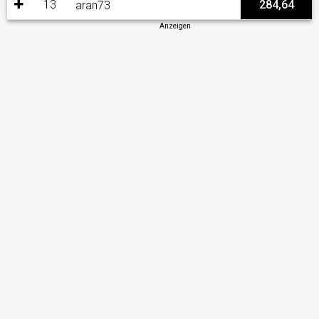
13
284,64
aran73
Anzeigen